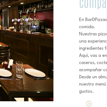
compar
En BarDPizza
comida.
Nuestras pizz
una experienc
ingredientes 
Aquí, vas a e
caseros, coct
acompañar ca
Desde un almu
nuestro menú 
gustos.