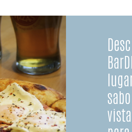
Desc
BarD
luga
sabo
vist
para