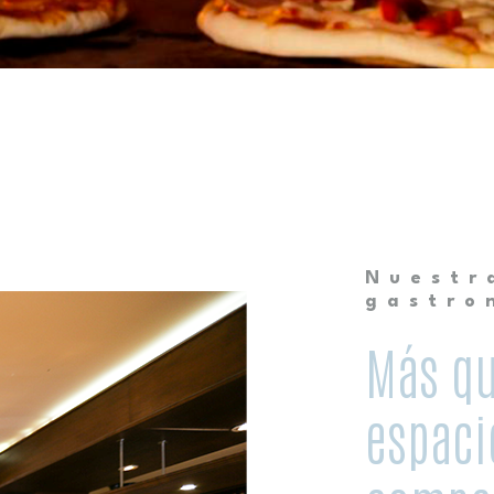
Nuestr
gastro
Más qu
espaci