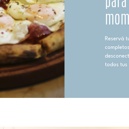
mom
Reservá t
completos
desconect
todos tus 