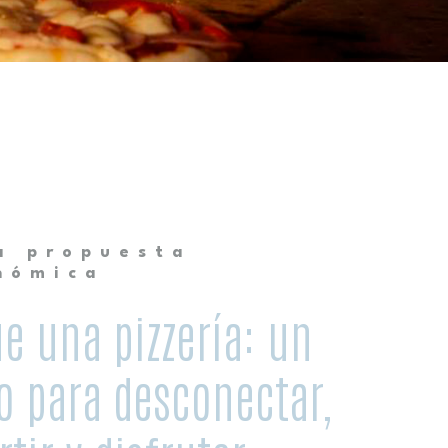
a propuesta
nómica
e una pizzería: un
o para desconectar,