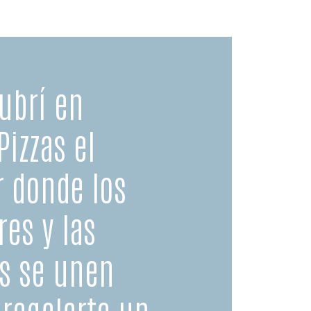
ubrí en
Pizzas el
r donde los
res y las
as se unen
 regalarte un