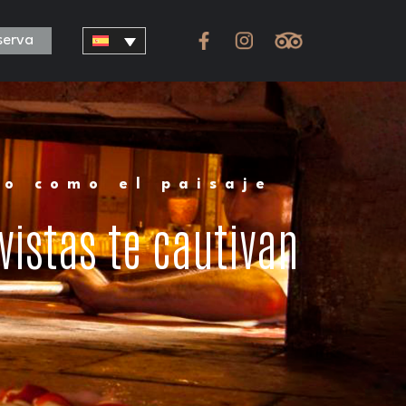
serva
to como el paisaje
vistas te cautivan