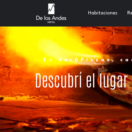
Habitaciones
Re
En BarDPizzas, ca
Descubrí el lugar