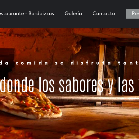
staurante - Bardpizzas
Galería
Contacto
Re
da comida se disfruta tan
 donde los sabores y las 